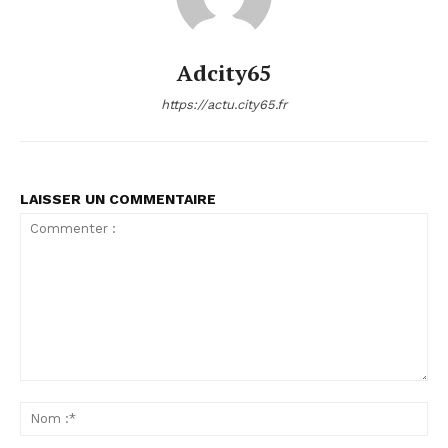
Adcity65
https://actu.city65.fr
LAISSER UN COMMENTAIRE
Commenter
:
No
:*