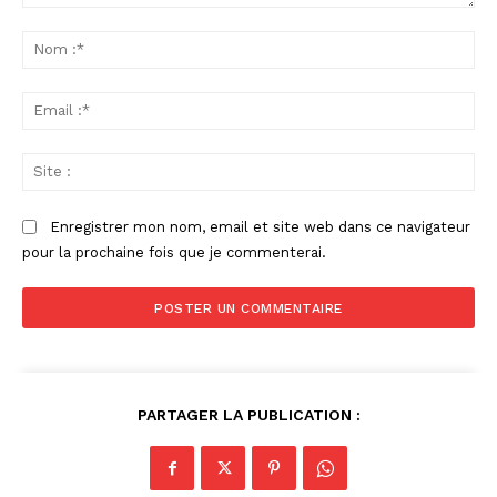
Commenter
:
No
:*
Ema
:*
Sit
:
Enregistrer mon nom, email et site web dans ce navigateur
pour la prochaine fois que je commenterai.
PARTAGER LA PUBLICATION :