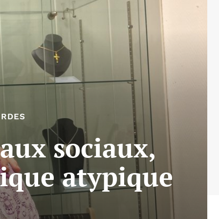
URDES
eaux sociaux,
tique atypique