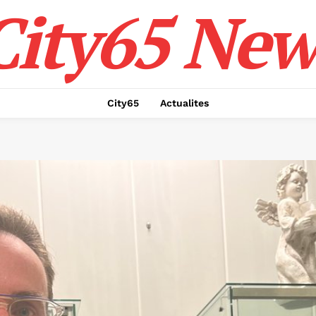
City65 New
City65
Actualites