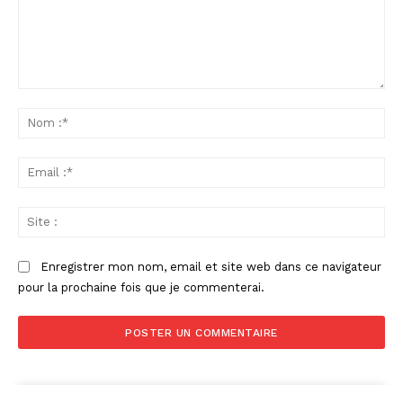
Commenter
:
No
:*
Ema
:*
Sit
:
Enregistrer mon nom, email et site web dans ce navigateur
pour la prochaine fois que je commenterai.