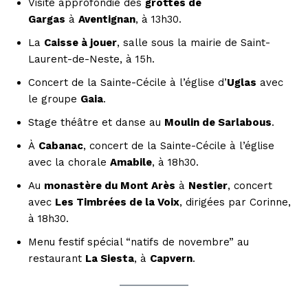
Visite approfondie des
grottes de
Gargas
à
Aventignan
, à 13h30.
La
Caisse à jouer
, salle sous la mairie de Saint-
Laurent-de-Neste, à 15h.
Concert de la Sainte-Cécile à l’église d’
Uglas
avec
le groupe
Gaia
.
Stage théâtre et danse au
Moulin de Sarlabous
.
À
Cabanac
, concert de la Sainte-Cécile à l’église
avec la chorale
Amabile
, à 18h30.
Au
monastère du Mont Arès
à
Nestier
, concert
avec
Les Timbrées de la Voix
, dirigées par Corinne,
à 18h30.
Menu festif spécial “natifs de novembre” au
restaurant
La Siesta
, à
Capvern
.