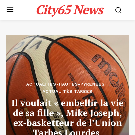
City65 News
ACTUALITES-HAUTES-PYRENEES
ACTUALITÉS TARBES
Il voulait « embellir la vie
de sa fille », Mike Joseph,
ex-basketteur de l’Union
Tarbes Lourdes,