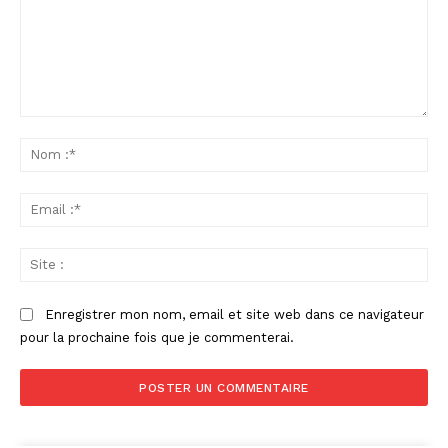
Commenter
:
No
:*
Ema
:*
Sit
:
Enregistrer mon nom, email et site web dans ce navigateur
pour la prochaine fois que je commenterai.