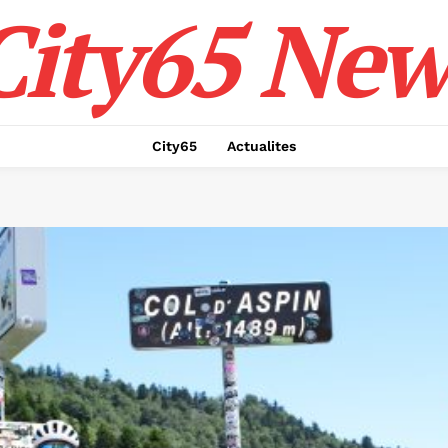
City65 New
City65
Actualites