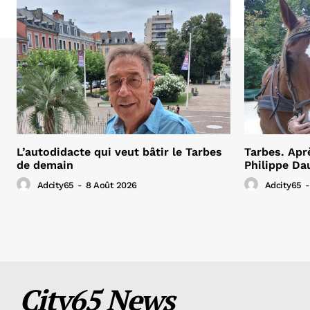
L’autodidacte qui veut bâtir le Tarbes
Tarbes. Apr
de demain
Philippe Da
Adcity65
-
8 Août 2026
Adcity65
-
City65 News