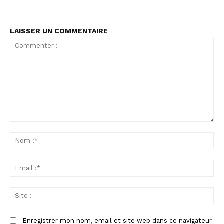
LAISSER UN COMMENTAIRE
Commenter
:
No
:*
Ema
:*
Sit
:
Enregistrer mon nom, email et site web dans ce navigateur