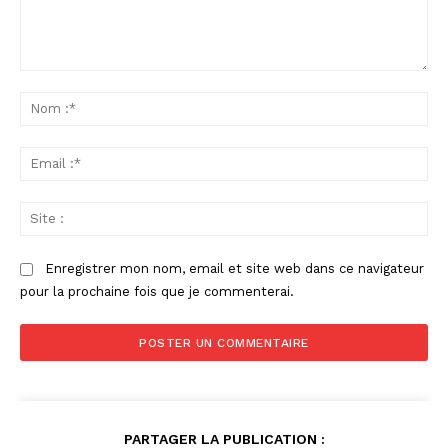
Commenter
:
No
:*
Ema
:*
Sit
:
Enregistrer mon nom, email et site web dans ce navigateur
pour la prochaine fois que je commenterai.
PARTAGER LA PUBLICATION :