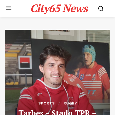
City65 News
SPORTS
RUGBY
Tarbes – Stado TPR –