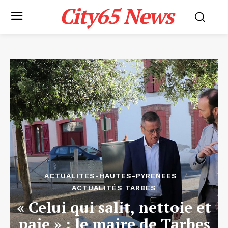
City65 News
ACTUALITES-HAUTES-PYRENEES
ACTUALITÉS TARBES
« Celui qui salit, nettoie et
paie » : le maire de Tarbes