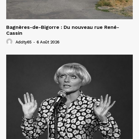
Bagnères-de-Bigorre : Du nouveau rue René-
Cassin
Adcity65
-
6 Août 2026